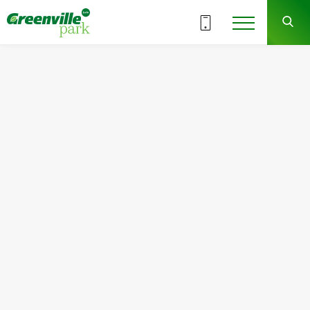
ВСІ СЕКЦІЇ
1
ПОВЕРХ
Квартира
Кімнат
№1
1
Загальна площа:
Житлова площа:
43.00
м
2
14.30
м
2