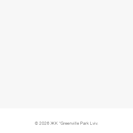
ЗДАЧА
здано
ЗАЛИШИТИ ЗАЯВКУ
© 2026 ЖК “Greenville Park Lviv.