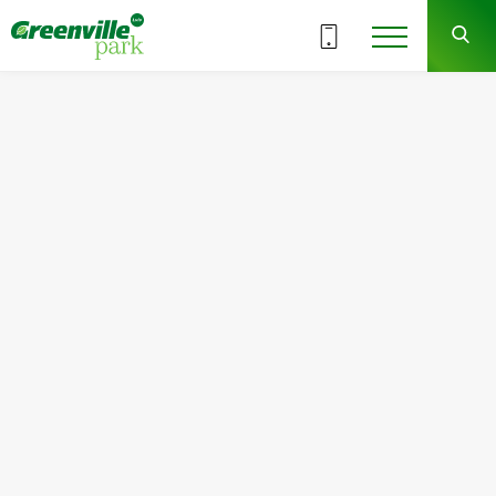
ВСІ СЕКЦІЇ
5
10
СЕКЦІЯ
ПОВЕРХ
Квартира
Кімнат
№117
2
Загальна площа:
Житлова площа:
69.72
м
2
33.31
м
2