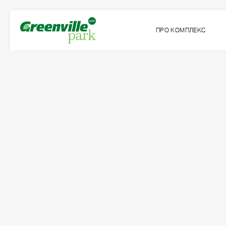
ПРО КОМПЛЕКС
Квартира
Кімнат
№40
2
Загальна площа:
Житлова площа:
2
2
71.18
м
34.09
м