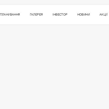
ПЛАНУВАННЯ
ГАЛЕРЕЯ
ІНВЕСТОР
НОВИНИ
АКЦІЇ
1-1
ВСІ СЕКЦІЇ
СЕКЦІЯ
ПОВЕРХ
7