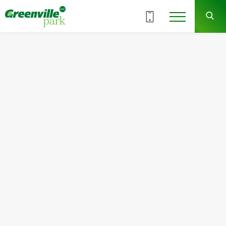
ВСІ СЕКЦІЇ
3
8
СЕКЦІЯ
ПОВЕРХ
Квартира
Кімнат
№86
2
Загальна площа:
Житлова площа:
77.18
м
2
39.08
м
2