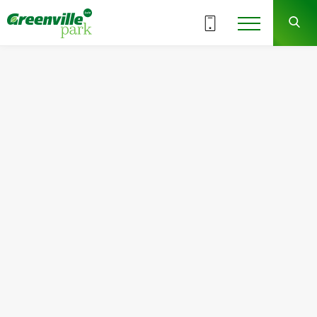
ВСІ СЕКЦІЇ
4
1
СЕКЦІЯ
ПОВЕРХ
Квартира
Кімнат
№11
1
Загальна площа:
Житлова площа:
43.82
м
2
15.19
м
2