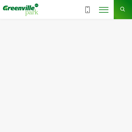
ВСІ СЕКЦІЇ
3
2
СЕКЦІЯ
ПОВЕРХ
Квартира
Кімнат
№21
2
Загальна площа:
Житлова площа:
69.68
м
2
31.71
м
2