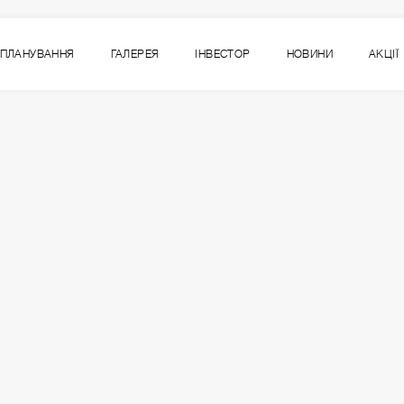
ПЛАНУВАННЯ
ГАЛЕРЕЯ
ІНВЕСТОР
НОВИНИ
АКЦІЇ
2
ВСІ СЕКЦІЇ
СЕКЦІЯ
ПОВЕРХ
1
2