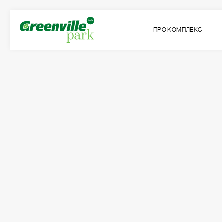
ПРО КОМПЛЕКС
Квартира
Кімнат
№79
3
Загальна площа:
Житлова площа:
2
2
94.44
м
46.45
м