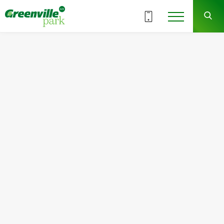
ВСІ СЕКЦІЇ
5
9
СЕКЦІЯ
ПОВЕРХ
Квартира
Кімнат
№116
3
Загальна площа:
Житлова площа:
104.13
м
2
64.10
м
2