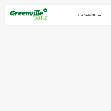
ПРО КОМПЛЕКС
Квартира
Кімнат
№130
1
Загальна площа:
Житлова площа:
2
2
56.87
м
16.95
м