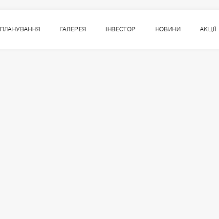
ПЛАНУВАННЯ
ГАЛЕРЕЯ
ІНВЕСТОР
НОВИНИ
АКЦІЇ
9
ВСІ СЕКЦІЇ
СЕКЦІЯ
ПОВЕРХ