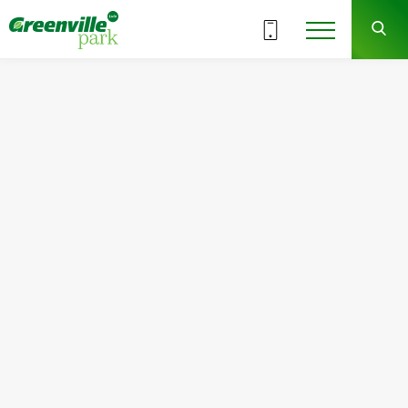
ВСІ СЕКЦІЇ
7
8
СЕКЦІЯ
ПОВЕРХ
Квартира
Кімнат
№130
2
Загальна площа:
Житлова площа:
68.22
м
2
31.39
м
2