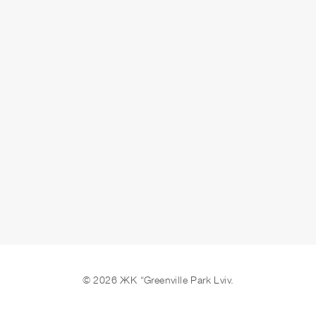
ЗДАЧА
здано
ЗАЛИШИТИ ЗАЯВКУ
© 2026 ЖК “Greenville Park Lviv.
Ми в соцмережах