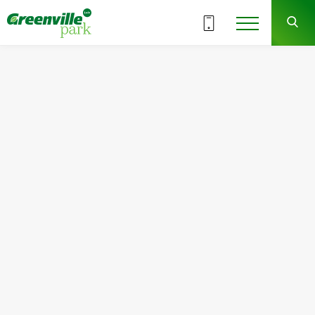
ВСІ СЕКЦІЇ
9
13
СЕКЦІЯ
ПОВЕРХ
Квартира
Кімнат
№132
2
Загальна площа:
Житлова площа:
69.10
м
2
31.26
м
2