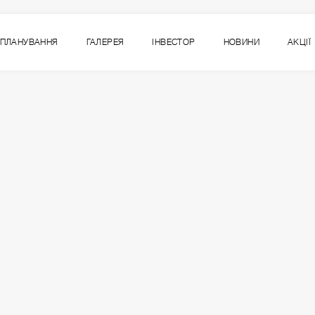
ПЛАНУВАННЯ
ГАЛЕРЕЯ
ІНВЕСТОР
НОВИНИ
АКЦІЇ
7
ВСІ СЕКЦІЇ
СЕКЦІЯ
ПОВЕРХ