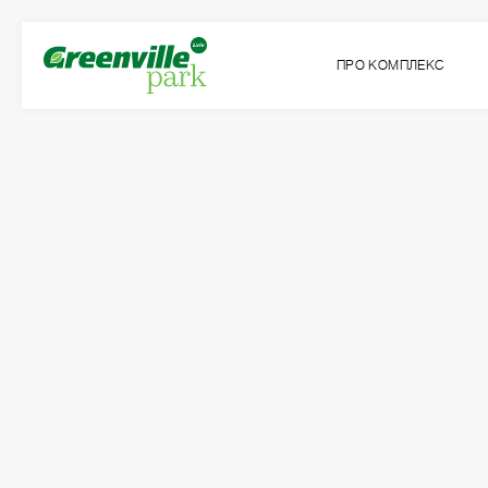
ПРО КОМПЛЕКС
Квартира
Кімнат
№138
1
Загальна площа:
Житлова площа:
2
2
60.45
м
15.90
м