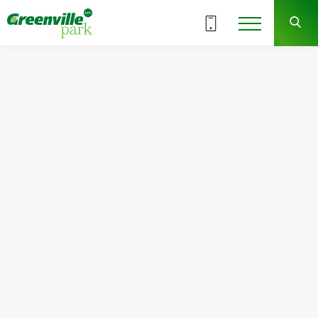
ВСІ СЕКЦІЇ
7
1
СЕКЦІЯ
ПОВЕРХ
Квартира
Кімнат
№15
2
Загальна площа:
Житлова площа:
80.48
м
2
33.92
м
2