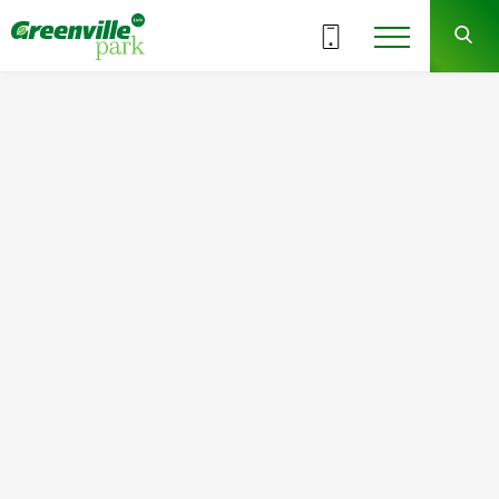
ВСІ СЕКЦІЇ
9
15
СЕКЦІЯ
ПОВЕРХ
Квартира
Кімнат
№157
3
Загальна площа:
Житлова площа:
92.13
м
2
48.56
м
2