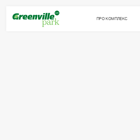
ПРО КОМПЛЕКС
Квартира
Кімнат
№16
1
Загальна площа:
Житлова площа:
2
2
56.89
м
19.06
м