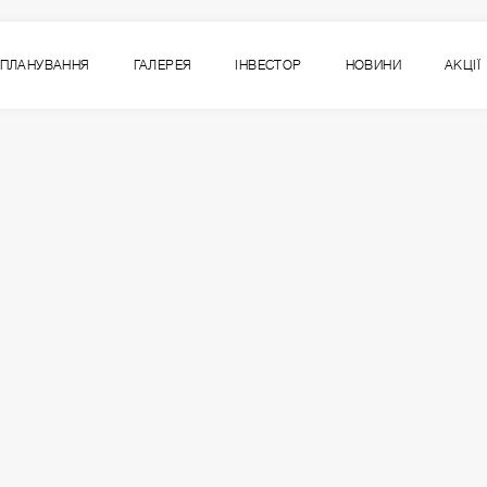
ПЛАНУВАННЯ
ГАЛЕРЕЯ
ІНВЕСТОР
НОВИНИ
АКЦІЇ
7
ВСІ СЕКЦІЇ
СЕКЦІЯ
ПОВЕРХ