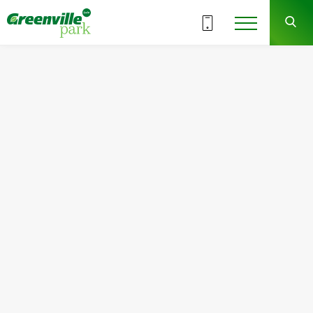
ВСІ СЕКЦІЇ
9
15
СЕКЦІЯ
ПОВЕРХ
Квартира
Кімнат
№161
1
Загальна площа:
Житлова площа:
42.92
м
2
14.13
м
2