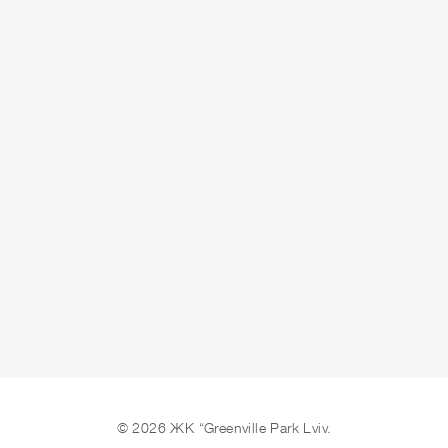
ЗДАЧА
здано
ЗАЛИШИТИ ЗАЯВКУ
© 2026 ЖК “Greenville Park Lviv.