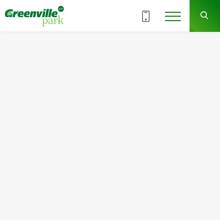
ВСІ СЕКЦІЇ
7
2
СЕКЦІЯ
ПОВЕРХ
Квартира
Кімнат
№19
1
Загальна площа:
Житлова площа:
47.65
м
2
15.90
м
2