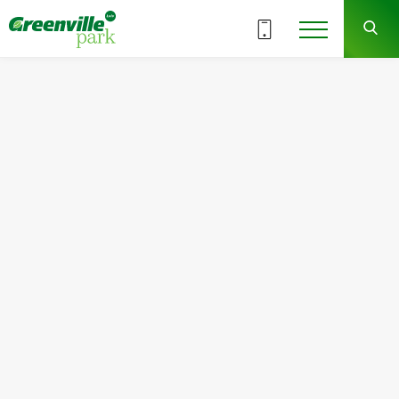
ВСІ СЕКЦІЇ
2
5
СЕКЦІЯ
ПОВЕРХ
Квартира
Кімнат
№56
1
Загальна площа:
Житлова площа:
46.40
м
2
15.78
м
2