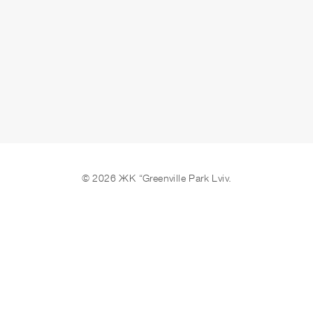
© 2026 ЖК “Greenville Park Lviv.
Ми в соцмережах
Створення сайтів REDSTONE