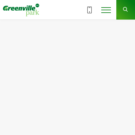
ВСІ СЕКЦІЇ
1-1
7
СЕКЦІЯ
ПОВЕРХ
Квартира
Кімнат
№49
2
Загальна площа:
Житлова площа:
77.34
м
2
42.33
м
2