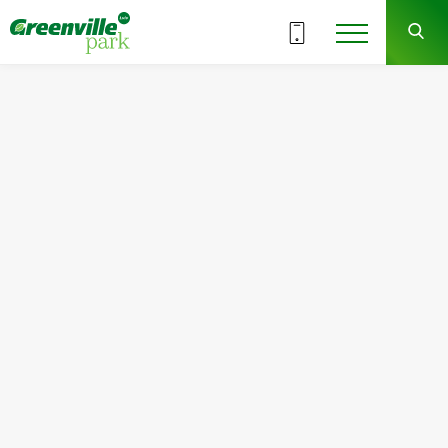
ВСІ СЕКЦІЇ
2
9
СЕКЦІЯ
ПОВЕРХ
Квартира
Кімнат
№109
3
Загальна площа:
Житлова площа:
104.08
м
2
44.30
м
2