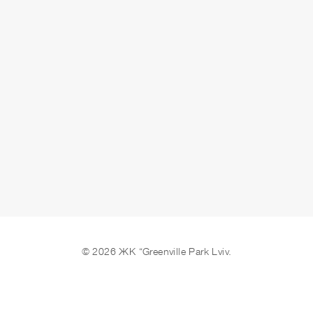
здано
ЗАЛИШИТИ ЗАЯВКУ
© 2026 ЖК “Greenville Park Lviv.
Ми в соцмережах