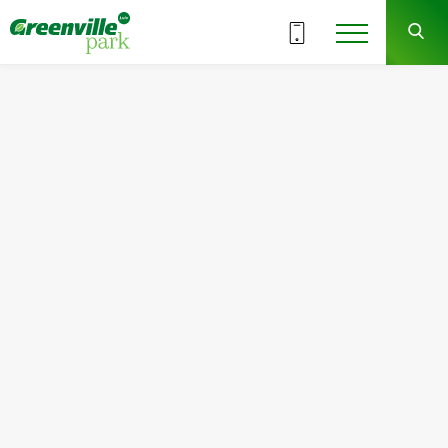
ВСІ СЕКЦІЇ
6
1
СЕКЦІЯ
ПОВЕРХ
Квартира
Кімнат
№3
1
Загальна площа:
Житлова площа:
62.41
м
2
16.34
м
2