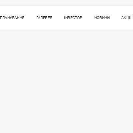
ПЛАНУВАННЯ
ГАЛЕРЕЯ
ІНВЕСТОР
НОВИНИ
АКЦІЇ
5
ВСІ СЕКЦІЇ
СЕКЦІЯ
ПОВЕРХ
2
1