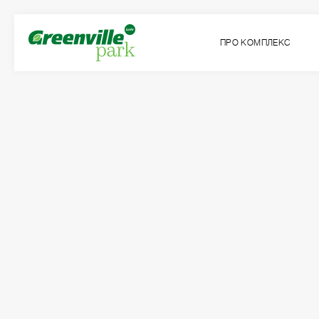
ПРО КОМПЛЕКС
Квартира
Кімнат
№54
1
Загальна площа:
Житлова площа:
2
2
44.68
м
16.03
м