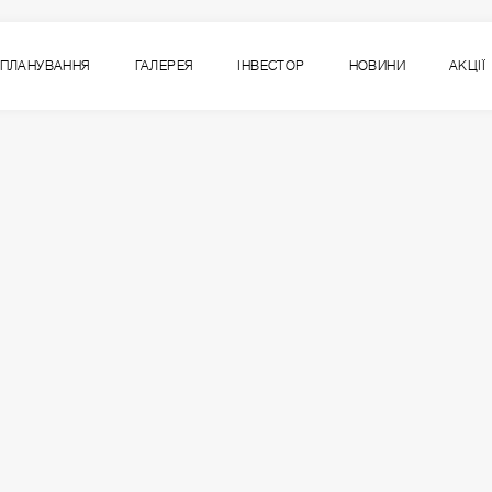
ПЛАНУВАННЯ
ГАЛЕРЕЯ
ІНВЕСТОР
НОВИНИ
АКЦІЇ
5
ВСІ СЕКЦІЇ
СЕКЦІЯ
ПОВЕРХ
1
2