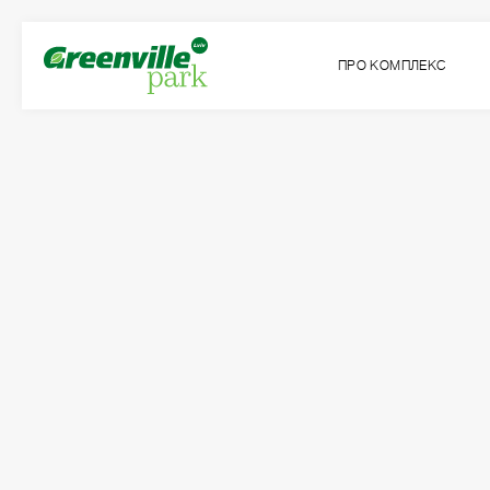
ПРО КОМПЛЕКС
Квартира
Кімнат
№110
3
Загальна площа:
Житлова площа:
2
2
115.75
м
49.55
м