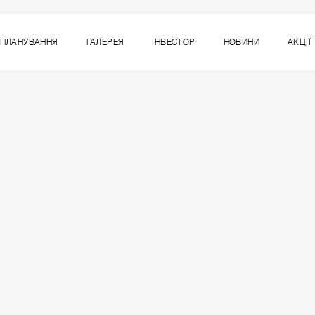
ПЛАНУВАННЯ
ГАЛЕРЕЯ
ІНВЕСТОР
НОВИНИ
АКЦІЇ
2
ВСІ СЕКЦІЇ
СЕКЦІЯ
ПОВЕРХ
6
7
8