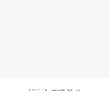
здано
ЗАЛИШИТИ ЗАЯВКУ
© 2026 ЖК “Greenville Park Lviv.
Ми в соцмережах