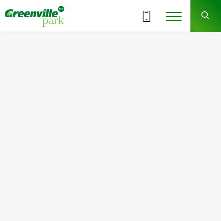
ВСІ СЕКЦІЇ
8
6
СЕКЦІЯ
ПОВЕРХ
Квартира
Кімнат
№34
1
Загальна площа:
Житлова площа:
48.01
м
2
14.75
м
2