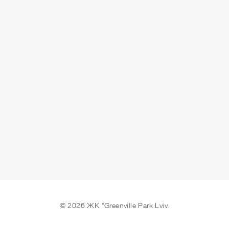
ЗДАЧА
здано
ЗАЛИШИТИ ЗАЯВКУ
© 2026 ЖК “Greenville Park Lviv.