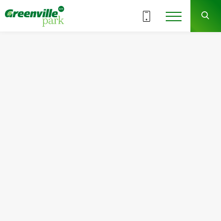
ВСІ СЕКЦІЇ
6
5
СЕКЦІЯ
ПОВЕРХ
Квартира
Кімнат
№45
2
Загальна площа:
Житлова площа:
71.17
м
2
30.79
м
2