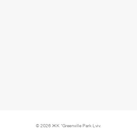
ЗДАЧА
здано
ЗАЛИШИТИ ЗАЯВКУ
© 2026 ЖК “Greenville Park Lviv.