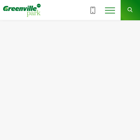
ВСІ СЕКЦІЇ
4
4
СЕКЦІЯ
ПОВЕРХ
Квартира
Кімнат
№48
2
Загальна площа:
Житлова площа:
69.89
м
2
32.58
м
2