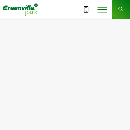
ВСІ СЕКЦІЇ
7
3
СЕКЦІЯ
ПОВЕРХ
Квартира
Кімнат
№49
2
Загальна площа:
Житлова площа:
80.48
м
2
33.92
м
2