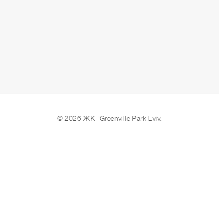
© 2026 ЖК “Greenville Park Lviv.
Ми в соцмережах
Створення сайтів REDSTONE