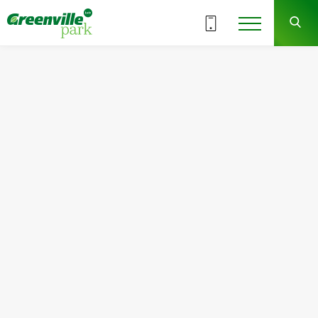
ВСІ СЕКЦІЇ
7
3
СЕКЦІЯ
ПОВЕРХ
Квартира
Кімнат
№50
1
Загальна площа:
Житлова площа:
56.89
м
2
19.06
м
2