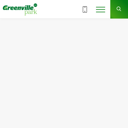
ВСІ СЕКЦІЇ
8
8
СЕКЦІЯ
ПОВЕРХ
Квартира
Кімнат
№51
2
Загальна площа:
Житлова площа:
74.40
м
2
34.26
м
2