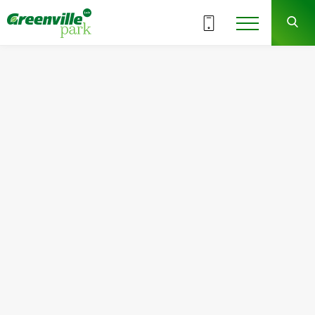
ВСІ СЕКЦІЇ
2
4
СЕКЦІЯ
ПОВЕРХ
Квартира
Кімнат
№46
2
Загальна площа:
Житлова площа:
57.18
м
2
25.15
м
2