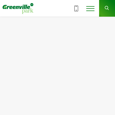
ВСІ СЕКЦІЇ
3
6
СЕКЦІЯ
ПОВЕРХ
Квартира
Кімнат
№60
1
Загальна площа:
Житлова площа:
45.74
м
2
15.99
м
2