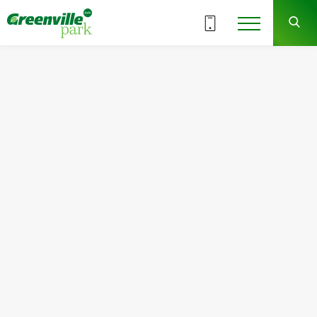
ВСІ СЕКЦІЇ
3
8
СЕКЦІЯ
ПОВЕРХ
Квартира
Кімнат
№84
2
Загальна площа:
Житлова площа:
63.73
м
2
27.37
м
2