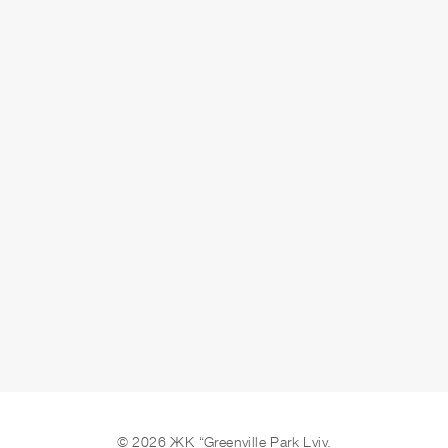
ЗДАЧА
здано
ЗАЛИШИТИ ЗАЯВКУ
© 2026 ЖК “Greenville Park Lviv.