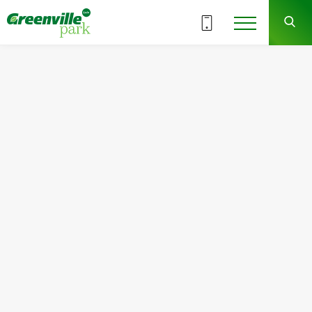
ВСІ СЕКЦІЇ
5
9
СЕКЦІЯ
ПОВЕРХ
Квартира
Кімнат
№111
2
Загальна площа:
Житлова площа:
69.78
м
2
31.14
м
2