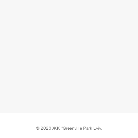
ЗДАЧА
здано
ЗАЛИШИТИ ЗАЯВКУ
© 2026 ЖК “Greenville Park Lviv.