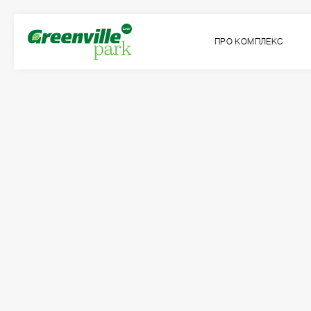
ПРО КОМПЛЕКС
Квартира
Кімнат
№9
3
Загальна площа:
Житлова площа:
2
2
93.21
м
47.64
м