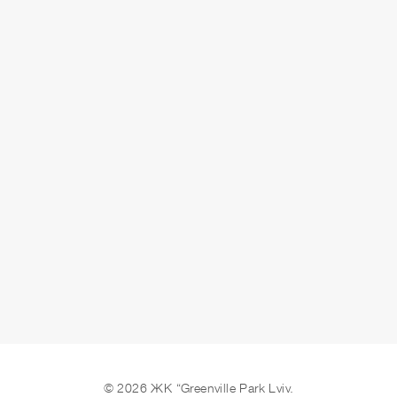
ЗДАЧА
здано
ЗАЛИШИТИ ЗАЯВКУ
© 2026 ЖК “Greenville Park Lviv.