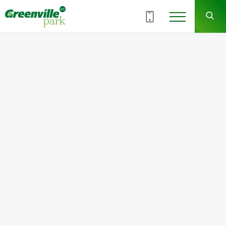
ВСІ СЕКЦІЇ
5
9
СЕКЦІЯ
ПОВЕРХ
Квартира
Кімнат
№112
1
Загальна площа:
Житлова площа:
46.03
м
2
16.39
м
2