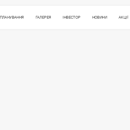
ПЛАНУВАННЯ
ГАЛЕРЕЯ
ІНВЕСТОР
НОВИНИ
АКЦІЇ
9
ВСІ СЕКЦІЇ
СЕКЦІЯ
ПОВЕРХ