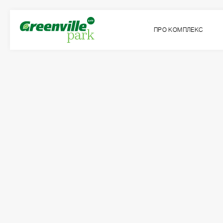
ПРО КОМПЛЕКС
Квартира
Кімнат
№96
2
Загальна площа:
Житлова площа:
2
2
71.82
м
32.00
м