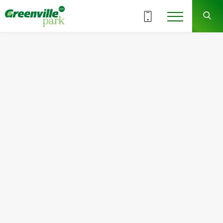
ВСІ СЕКЦІЇ
4
8
СЕКЦІЯ
ПОВЕРХ
Квартира
Кімнат
№99
2
Загальна площа:
Житлова площа:
78.85
м
2
30.71
м
2