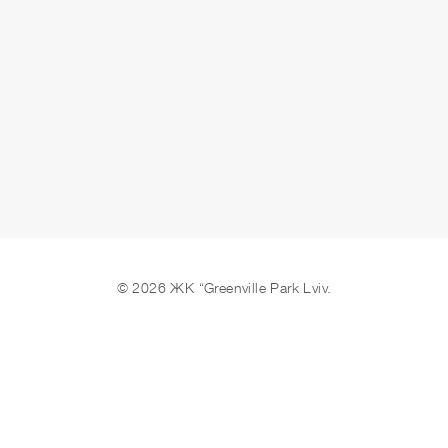
© 2026 ЖК “Greenville Park Lviv.
Мы в соцсетях
Створення сайтів REDSTONE