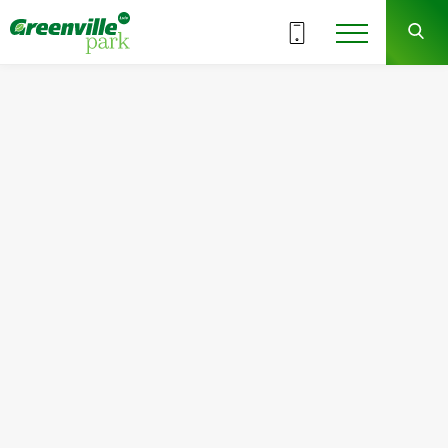
ВСЕ СЕКЦИИ
6
10
СЕКЦИЯ
ЭТАЖ
Квартира
Комнат
№94
2
Общая площадь:
Жилая площадь:
90.84
м
2
48.69
м
2