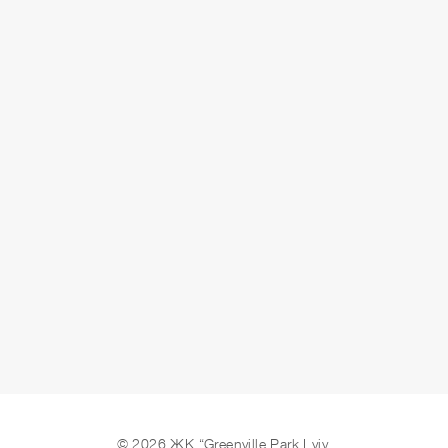
СДАЧА
сдано
ОСТАВИТЬ ЗАЯВКУ
© 2026 ЖК “Greenville Park Lviv.