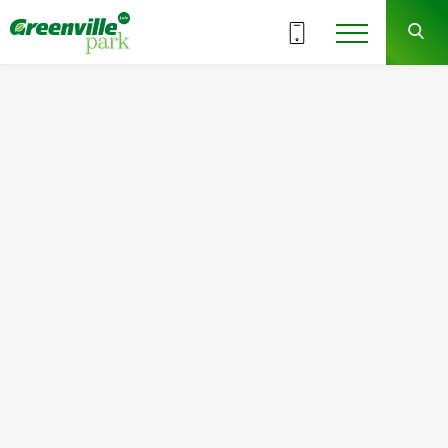
ВСЕ СЕКЦИИ
2
1
СЕКЦИЯ
ЭТАЖ
Квартира
Комнат
№1
2
Общая площадь:
Жилая площадь:
54.75
м
2
25.51
м
2