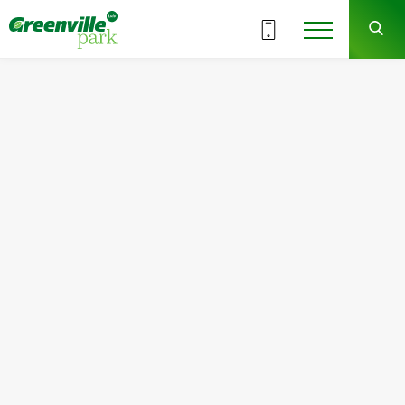
ВСЕ СЕКЦИИ
1-1
3
СЕКЦИЯ
ЭТАЖ
Квартира
Комнат
№16
2
Общая площадь:
Жилая площадь:
71.18
м
2
34.09
м
2