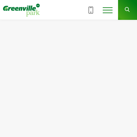
ВСЕ СЕКЦИИ
2
7
СЕКЦИЯ
ЭТАЖ
Квартира
Комнат
№83
2
Общая площадь:
Жилая площадь:
53.83
м
2
25.51
м
2