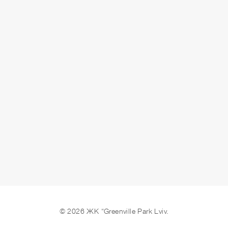
СДАЧА
сдано
ОСТАВИТЬ ЗАЯВКУ
© 2026 ЖК “Greenville Park Lviv.