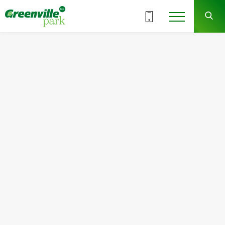
ВСЕ СЕКЦИИ
5
7
СЕКЦИЯ
ЭТАЖ
Квартира
Комнат
№78
2
Общая площадь:
Жилая площадь:
69.72
м
2
33.31
м
2