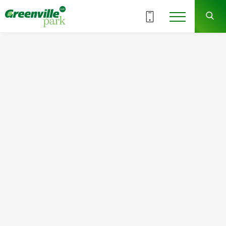
ВСЕ СЕКЦИИ
2
9
СЕКЦИЯ
ЭТАЖ
Квартира
Комнат
№108
2
Общая площадь:
Жилая площадь:
65.25
м
2
29.50
м
2