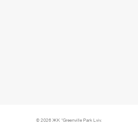
СДАЧА
сдано
ОСТАВИТЬ ЗАЯВКУ
© 2026 ЖК “Greenville Park Lviv.
Мы в соцсетях