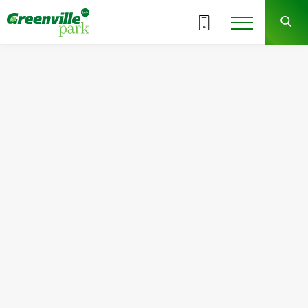
ВСЕ СЕКЦИИ
3
9
СЕКЦИЯ
ЭТАЖ
Квартира
Комнат
№88
1
Общая площадь:
Жилая площадь:
45.81
м
2
16.20
м
2