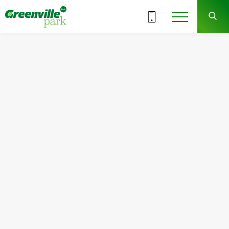
ВСЕ СЕКЦИИ
3
3
СЕКЦИЯ
ЭТАЖ
Квартира
Комнат
№31
2
Общая площадь:
Жилая площадь:
77.18
м
2
39.08
м
2