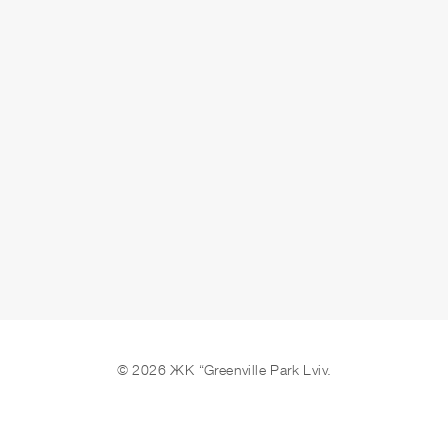
4 кв. 2024 г.
ОСТАВИТЬ ЗАЯВКУ
© 2026 ЖК “Greenville Park Lviv.
Мы в соцсетях