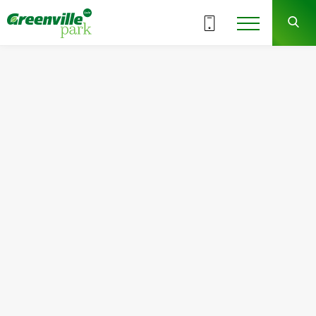
ВСЕ СЕКЦИИ
8
3
СЕКЦИЯ
ЭТАЖ
Квартира
Комнат
№10
1
Общая площадь:
Жилая площадь:
48.01
м
2
14.75
м
2