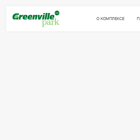
О КОМПЛЕКСЕ
П
Квартира
Комнат
№100
2
Общая площадь:
Жилая площадь:
2
2
70.78
м
31.82
м