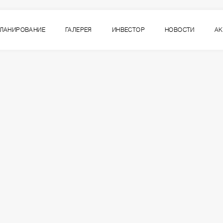
ЛАНИРОВАНИЕ
ГАЛЕРЕЯ
ИНВЕСТОР
НОВОСТИ
А
6
ВСЕ СЕКЦИИ
СЕКЦИЯ
ЭТАЖ
6