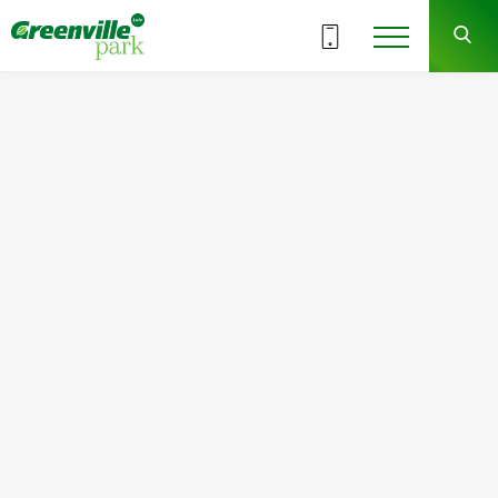
ВСЕ СЕКЦИИ
7
7
СЕКЦИЯ
ЭТАЖ
Квартира
Комнат
№102
1
Общая площадь:
Жилая площадь:
47.14
м
2
15.53
м
2