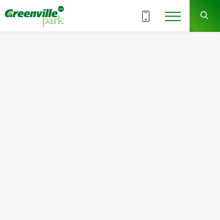
ВСЕ СЕКЦИИ
4
8
СЕКЦИЯ
ЭТАЖ
Квартира
Комнат
№108
1
Общая площадь:
Жилая площадь:
44.69
м
2
15.52
м
2